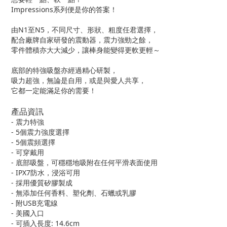
Impressions系列便是你的答案！
由N1至N5，不同尺寸、形狀、粗度任君選擇，
配合廠牌自家研發的震動器，震力強勁之餘，
零件體積亦大大減少，讓棒身能變得更軟更輕～
底部的特強吸盤亦經過精心研製，
吸力超強，無論是自用，或是與愛人共享，
它都一定能滿足你的需要！
產品資訊
- 震力特強
- 5個震力強度選擇
- 5個震頻選擇
- 可穿戴用
- 底部吸盤，可穩穩地吸附在任何平滑表面使用
- IPX7防水，浸浴可用
- 採用優質矽膠製成
- 無添加任何香料、塑化劑、石蠟或乳膠
- 附USB充電線
- 美國入口
- 可插入長度: 14.6cm