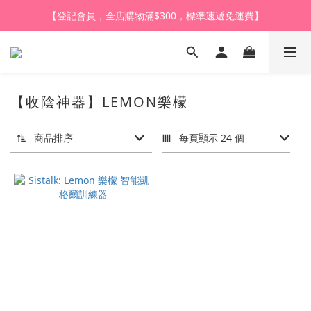
【登記會員，全店購物滿$1,000，即享全單95折】
【登記會員，全店購物滿$300，標準速遞免運費】
【購買任何產品，9折體驗價換購HARU皇牌潤滑液】
【登記會員，全店購物滿$1,000，即享全單95折】
【收陰神器】LEMON樂檬
商品排序
每頁顯示 24 個