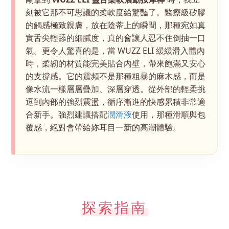
刻被它那不可思議的柔軟度給驚豔了。醫療級矽膠
的觸感極致親膚，放在陰蒂上的瞬間，那種宛如真
實舌尖輕舔的細膩度，真的會讓人忍不住倒抽一口
氣。更令人驚喜的是，當 WUZZ ELI 緩緩滑入體內
時，柔韌的材質能完美貼合內壁，帶來飽滿又安心
的支撐感。它的震頻不是那種粗暴的麻木感，而是
像水流一樣層層疊加、深層穿透。從外部的輕柔挑
逗到內部的強烈震盪，循序漸進的快感累積非常適
合新手。強烈建議搭配
潤滑液
使用，那種滑順與包
覆感，絕對會帶給妳耳目一新的高潮體驗。
探索指南