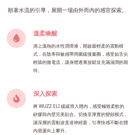
順著水流的引導，展開一場由外而內的感官探索。
溫柔喚醒
滴上溫熱的水性潤滑液，開啟最輕柔的震動模
式，在陰蒂與敏感帶周圍緩慢畫圈，感受如舌尖
輕舔的微電流，讓身體逐漸放鬆並充滿濕潤的期
待。
深入探索
將 WUZZ ELI 緩緩滑入體內，感受極致柔軟的
矽膠與內壁完美貼合。切換至厚實的變頻模式，
讓深層的震動波直達神經叢，引導快感不斷在體
內迴盪向上攀升。