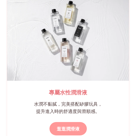
專屬水性潤滑液
水潤不黏膩，完美搭配矽膠玩具，
提升進入時的舒適度與滑順感。
逛逛潤滑液