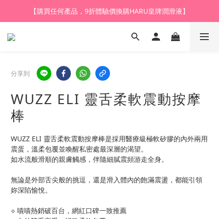
【購買任何產品，9折體驗價換購HARU皇牌潤滑液】
【登記會員，全店購物滿$1,000，即享全單95折】
【登記會員，全店購物滿$1,000，即享全單95折】
分享到
WUZZ ELI 靈舌柔軟震動按摩
棒
WUZZ ELI 靈舌柔軟震動按摩棒是採用醫療級極軟矽膠的內外兩用
震蛋，溫柔包覆並喚醒私密處最深層的渴望。
如水流般滑順的親膚觸感，伴隨細膩震頻游走全身。
無論是外部舌尖般的挑逗，還是滑入體內的飽滿震盪，都能引領
妳深陷愉悅。
⟡ 嘖嘖熱銷破百台，網紅口碑一致推薦