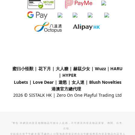
蜜曰小怪獸 | 花下月
|
大人糖 | 赫茲少女 | Wuzz｜
HARU
| HYPER
Lubets
|
Love Dear
|
遊慾 | 女人迷 | Blush Novelties
港澳官方總代理
2026 © SISTALK HK | Zero On One Playful Trading Ltd
『警 告 : 本 網 頁 內 容 及 相 關 物 品 可 能 令 人 反 感 ， 不 可 將 其 內 容 及 物 品 派 發 、 傳 閱 、 出 售 、
出 租 、
交 給 或 出 借 予 年 齡 未 滿 18 歲 的 人 士/當 地 政 府 規 定 的 合 法 年 齡 或 將 其 內 容 及 物 品 向 該 等 人