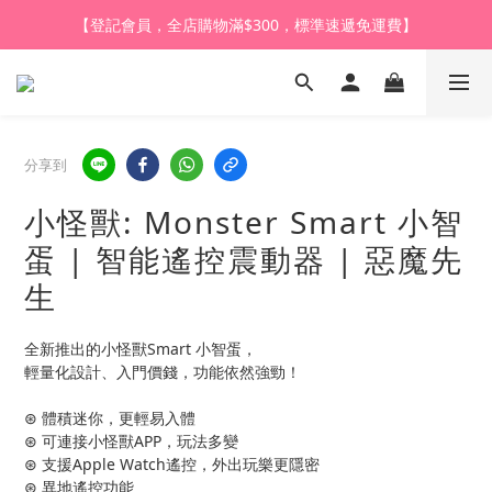
【購買任何產品，9折體驗價換購HARU皇牌潤滑液】
【登記會員，全店購物滿$1,000，即享全單95折】
【登記會員，全店購物滿$1,000，即享全單95折】
分享到
小怪獸: Monster Smart 小智
蛋 | 智能遙控震動器 | 惡魔先
生
全新推出的小怪獸Smart 小智蛋，
輕量化設計、入門價錢，功能依然強勁！
⊛ 體積迷你，更輕易入體
⊛ 可連接小怪獸APP，玩法多變
⊛ 支援Apple Watch遙控，外出玩樂更隱密
⊛ 異地遙控功能