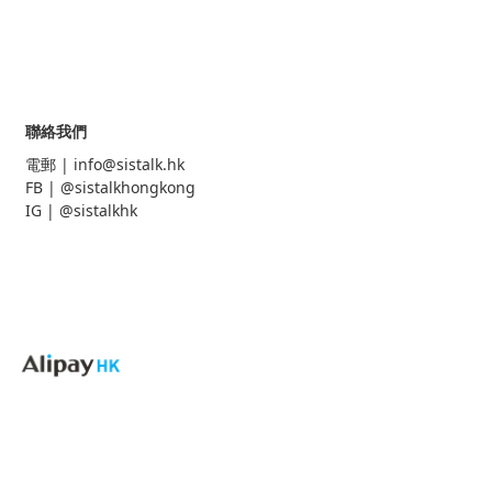
聯絡我們
電郵 |
info@sistalk.hk
FB |
@sistalkhongkong
IG |
@sistalkhk