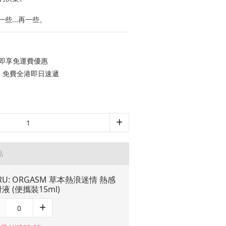
些...再一些。
，即享免運費優惠
0，免費全港即日速遞
品
RU: ORGASM 草本熱浪迷情 熱感
液 (便攜裝15ml)