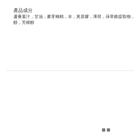
產品成分
蘆薈葉汁，甘油，麥芽糊精，水，黃原膠，薄荷，葎草錐提取物
醇，芳樟醇