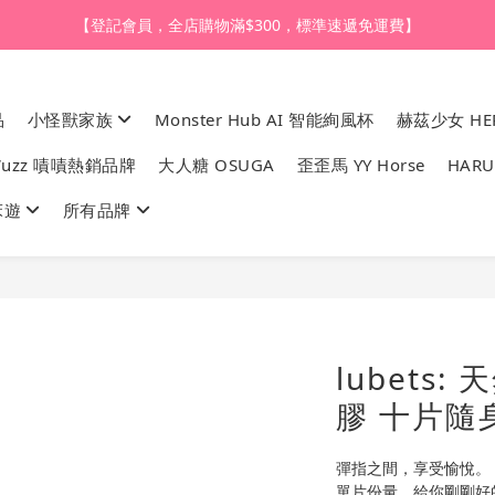
【登記會員，全店購物滿$1,000，即享全單95折】
【登記會員，全店購物滿$300，標準速遞免運費】
【購買任何產品，9折體驗價換購HARU皇牌潤滑液】
品
小怪獸家族
Monster Hub AI 智能絢風杯
赫茲少女 HER
【登記會員，全店購物滿$1,000，即享全單95折】
uzz 嘖嘖熱銷品牌
大人糖 OSUGA
歪歪馬 YY Horse
HARU
床遊
所有品牌
lubets
膠 十片隨
彈指之間，享受愉悅。
單片份量，給你剛剛好