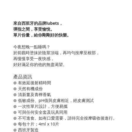
來自西班牙的品牌lubets，
彈指之間，享受愉悅。
單片份量，給你剛剛好的快樂。
今夜想晚一點睡嗎？
於前戲時塗抹於陰莖頂端，再均勻按摩至根部，
再慢慢享受一夜快感，
好好滿足你的他的無盡渴望。
產品資訊
⊛ 有效延後射精時間
⊛ 天然有機成份
⊛ 清新薑及青檸香氣
⊛ 低敏成份、pH值與皮膚相近，經皮膚測試
⊛ 一次性單片設計，方便易攜
⊛ 可與任何安全套及玩具同用
⊛ 不可進食。如有口愛需要，請待完全按摩吸收後進行。
⊛ 每包十片；4ml x 10片
⊛ 西班牙製造