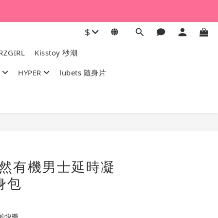
$
ZGIRL
Kisstoy 秒潮
HYPER
lubets 隨身片
立即購買
: 天然有機男士延時凝
身包
的快樂。