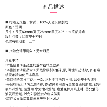
商品描述
■ 指險套規格：材質：100%天然乳膠製成
顏色：透明
尺寸：長度80mm/寬度28mm/厚度0.06mm 底部捲邊
設計包裝：鋁膜安全密封
包裝有效期限：五年
■ 指險套適用對象：男女通用
注意事項
•本指險套®產品並無避孕殺精之效果
•本指險套®產品含有天然橡膠製成的乳膠, 可能引起過敏, 如有過
敏現象請勿使用本產品
•每個指險套只可使用一次, 絕對不可洗過再用, 以保安全與衛生
•每個指險套均內含潤滑劑, 以確保使用過程更加舒適與順暢, 如需
額外潤滑劑, 請選用 水溶性潤滑劑, 應避免採用凡士林, 嬰兒油等
油質潤滑劑, 以免對指險套®造成傷害
•請存放在陰涼乾燥無日光照射的地方