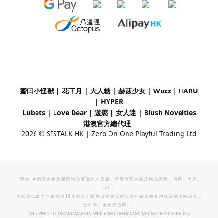
蜜曰小怪獸 | 花下月
|
大人糖 | 赫茲少女 | Wuzz｜
HARU
| HYPER
Lubets
|
Love Dear
|
遊慾 | 女人迷 | Blush Novelties
港澳官方總代理
2026 © SISTALK HK | Zero On One Playful Trading Ltd
『警 告 : 本 網 頁 內 容 及 相 關 物 品 可 能 令 人 反 感 ， 不 可 將 其 內 容 及 物 品 派 發 、 傳 閱 、 出 售 、
出 租 、
交 給 或 出 借 予 年 齡 未 滿 18 歲 的 人 士/當 地 政 府 規 定 的 合 法 年 齡 或 將 其 內 容 及 物 品 向 該 等 人
士 出 示 、 播 放 或 放 映 。』
“THIS WEB SITE CONTAINS MATERIAL WHICH MAY OFFEND AND MAY NOT BE DISTRIBUTED,