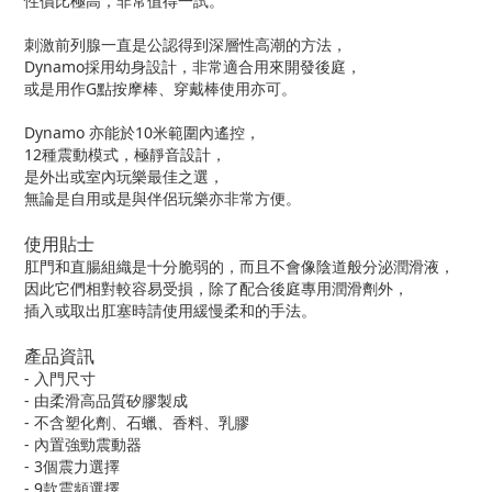
性價比極高，非常值得一試。
刺激前列腺一直是公認得到深層性高潮的方法，
Dynamo採用幼身設計，非常適合用來開發後庭，
或是用作G點按摩棒、穿戴棒使用亦可。
Dynamo 亦能於10米範圍內遙控，
12種震動模式，極靜音設計，
是外出或室內玩樂最佳之選，
無論是自用或是與伴侶玩樂亦非常方便。
使用貼士
肛門和直腸組織是十分脆弱的，而且不會像陰道般分泌潤滑液，
因此它們相對較容易受損，除了配合後庭專用潤滑劑外，
插入或取出肛塞時請使用緩慢柔和的手法。
產品資訊
- 入門尺寸
- 由柔滑高品質矽膠製成
- 不含塑化劑、石蠟、香料、乳膠
- 內置強勁震動器
- 3個震力選擇
- 9款震頻選擇