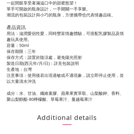
一起閉眼享受著滿溢口中的甜蜜慾望！
單手可開啟的瓶身設計，一手開關一手享樂。
潮流的包裝設計與小巧的瓶身，方便攜帶也代表情趣品味。
產品資訊
用法：滋潤愛侶性愛，同時豐富情趣體驗，可搭配乳膠製品及情
趣玩具使用。
容量：50ml
保存期限：三年
保存方式：請置於陰涼處，避免陽光照射
製造日期(西元年/月/日)：詳見包裝說明
生產地：台灣
注意事項：使用後若出現過敏或不適現象，請立即停止使用，並
以大量清水沖洗
成分：水、甘油、纖維素膠、蘋果果實萃取、山梨酸鉀、香料、
聚山梨醇酯-80檸檬酸、草莓果汁、蔓越莓果汁
Additional details