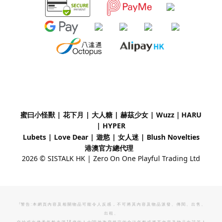
蜜曰小怪獸 | 花下月
|
大人糖 | 赫茲少女 | Wuzz｜
HARU
| HYPER
Lubets
|
Love Dear
|
遊慾 | 女人迷 | Blush Novelties
港澳官方總代理
2026 © SISTALK HK | Zero On One Playful Trading Ltd
『警 告 : 本 網 頁 內 容 及 相 關 物 品 可 能 令 人 反 感 ， 不 可 將 其 內 容 及 物 品 派 發 、 傳 閱 、 出 售 、
出 租 、
交 給 或 出 借 予 年 齡 未 滿 18 歲 的 人 士/當 地 政 府 規 定 的 合 法 年 齡 或 將 其 內 容 及 物 品 向 該 等 人