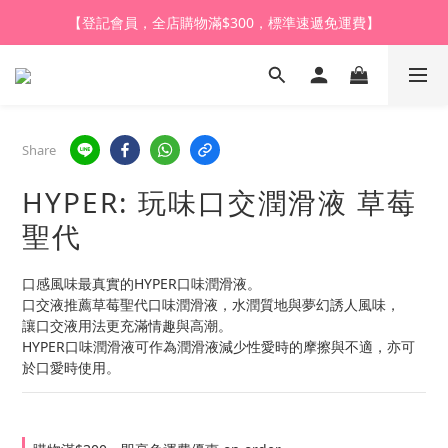
【登記會員，全店購物滿$1,000，即享全單95折】
【登記會員，全店購物滿$300，標準速遞免運費】
【購買任何產品，9折體驗價換購HARU皇牌潤滑液】
【登記會員，全店購物滿$1,000，即享全單95折】
Share
HYPER: 玩味口交潤滑液 草莓
聖代
口感風味最真實的HYPER口味潤滑液。
口交液推薦草莓聖代口味潤滑液，水潤質地與夢幻誘人風味，
讓口交液用法更充滿情趣與高潮。
HYPER口味潤滑液可作為潤滑液減少性愛時的摩擦與不適，亦可
於口愛時使用。