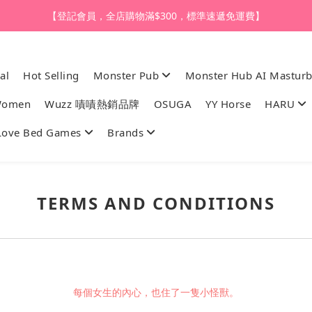
【登記會員，全店購物滿$1,000，即享全單95折】
【登記會員，全店購物滿$300，標準速遞免運費】
【購買任何產品，9折體驗價換購HARU皇牌潤滑液】
al
Hot Selling
Monster Pub
Monster Hub AI Masturb
【登記會員，全店購物滿$1,000，即享全單95折】
 Women
Wuzz 嘖嘖熱銷品牌
OSUGA
YY Horse
HARU
Love Bed Games
Brands
TERMS AND CONDITIONS
每個女生的內心，也住了一隻小怪獸。