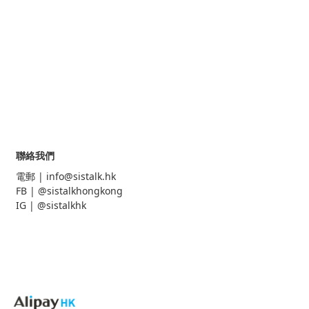
聯絡我們
電郵 |
info@sistalk.hk
FB |
@sistalkhongkong
IG |
@sistalkhk