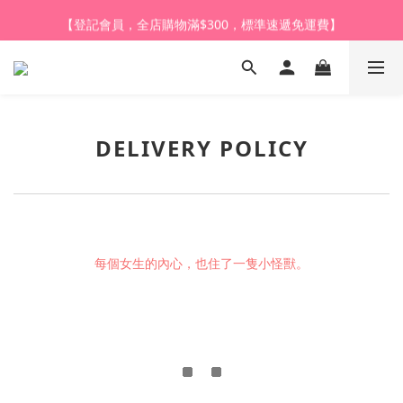
【登記會員，全店購物滿$1,000，即享全單95折】
【登記會員，全店購物滿$300，標準速遞免運費】
【購買任何產品，9折體驗價換購HARU皇牌潤滑液】
【登記會員，全店購物滿$1,000，即享全單95折】
DELIVERY POLICY
每個女生的內心，也住了一隻小怪獸。