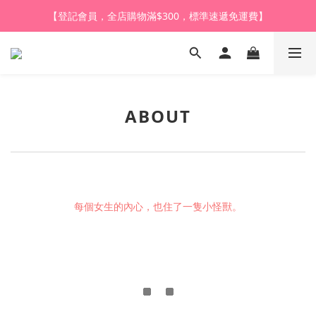
【登記會員，全店購物滿$1,000，即享全單95折】
【登記會員，全店購物滿$300，標準速遞免運費】
【購買任何產品，9折體驗價換購HARU皇牌潤滑液】
【登記會員，全店購物滿$1,000，即享全單95折】
ABOUT
每個女生的內心，也住了一隻小怪獸。